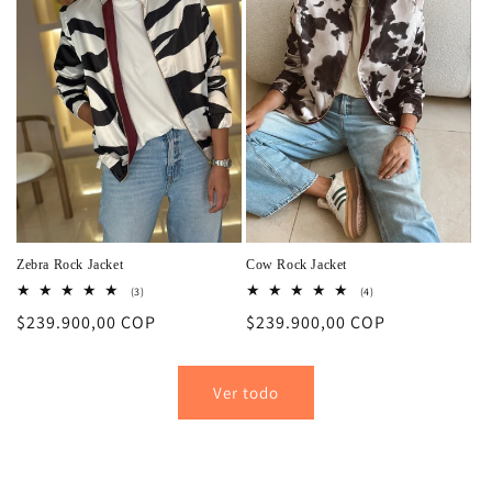
Zebra Rock Jacket
Cow Rock Jacket
3
4
(3)
(4)
reseñas
reseñas
Precio
$239.900,00 COP
Precio
$239.900,00 COP
totales
totales
habitual
habitual
Ver todo