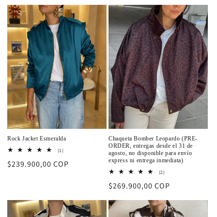
habitual
habitual
Rock Jacket Esmeralda
Chaqueta Bomber Leopardo (PRE-
ORDER, entregas desde el 31 de
1
(1)
agosto, no disponible para envío
reseñas
express ni entrega inmediata)
Precio
$239.900,00 COP
totales
2
(2)
habitual
reseñas
Precio
$269.900,00 COP
totales
habitual