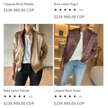
Chaqueta Recta Mamba
Rock Jacket Negra
Precio
$239.900,00 COP
10
(10)
reseñas
habitual
Precio
$239.900,00 COP
totales
habitual
Rock Jacket Dorada
Leopard Rock Jacket
12
6
(12)
(6)
reseñas
reseñas
Precio
$239.900,00 COP
Precio
$239.900,00 COP
totales
totales