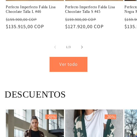
Perfecto Imperfecto Falda Lisa
Perfecto Imperfecto Falda Lisa
Perfect
Chocolate Talla L #46
Chocolate Talla S #45
Negra 
Precio
Precio
Precio
Precio
Preci
$159.900,00 COP
$159.900,00 COP
$159.9
habitual
$135.915,00 COP
de
habitual
$127.920,00 COP
de
habit
$135
oferta
oferta
de
1
/
3
Ver todo
DESCUENTOS
-20%
-20%