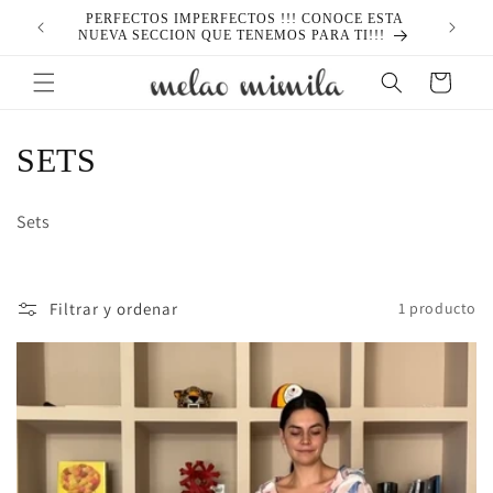
Ir
PERFECTOS IMPERFECTOS !!! CONOCE ESTA
directamente
NUEVA SECCION QUE TENEMOS PARA TI!!!
al contenido
Carrito
C
SETS
o
Sets
l
e
Filtrar y ordenar
1 producto
c
c
i
ó