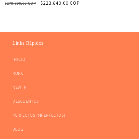
Precio
Precio
$223.840,00 COP
$279.800,00 COP
totales
habitual
de
oferta
Links Rápidos
INICIO
ROPA
NEW IN
DESCUENTOS
PERFECTOS IMPERFECTOS!
BLOG