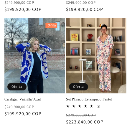
Precio
Precio
Precio
Precio
$249.900,00 COP
totales
$249.900,00 COP
totales
habitual
$199.920,00 COP
de
habitual
$199.920,00 COP
de
oferta
oferta
-20%
Oferta
Oferta
Cardigan Vainilla/ Azul
Set Plisado Estampado Pastel
Precio
Precio
$249.900,00 COP
2
(2)
reseñas
habitual
$199.920,00 COP
de
Precio
Precio
$279.800,00 COP
totales
oferta
habitual
$223.840,00 COP
de
oferta