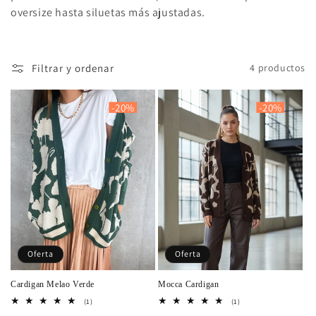
n
oversize hasta siluetas más ajustadas.
:
Filtrar y ordenar
4 productos
-20%
-20%
Oferta
Oferta
Cardigan Melao Verde
Mocca Cardigan
1
1
(1)
(1)
reseñas
reseñas