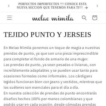
Ir
PERFECTOS IMPERFECTOS !!! CONOCE ESTA
directamente
NUEVA SECCION QUE TENEMOS PARA TI!!!
al contenido
Carrito
C
TEJIDO PUNTO Y JERSEIS
o
En Melao Mimila ponemos un toque de magia a nuestras
l
prendas de punto, ya que son una pieza imprescindible
para completar el fondo de armario de una mujer.
e
Las prendas de punto, ya sean pesadas o livianas, son
c
increíblemente adaptables y se pueden usar tanto para
ocasiones formales como informales. Los cárdigans
c
tejidos funcionan bien con jeans y vestidos, mientras que
los suéteres son esenciales para el día a día.
i
En nuestra colección de prendas de punto encontrarás
ó
diseños hechos 100% por manos colombianas y que
podrás usar en cada ocasión, desde cómodas prendas